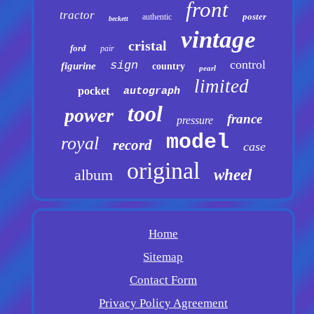
front
tractor
poster
authentic
beckett
vintage
cristal
ford
pair
control
sign
figurine
country
pearl
limited
pocket
autograph
tool
power
france
pressure
model
royal
record
case
original
album
wheel
Home
Sitemap
Contact Form
Privacy Policy Agreement