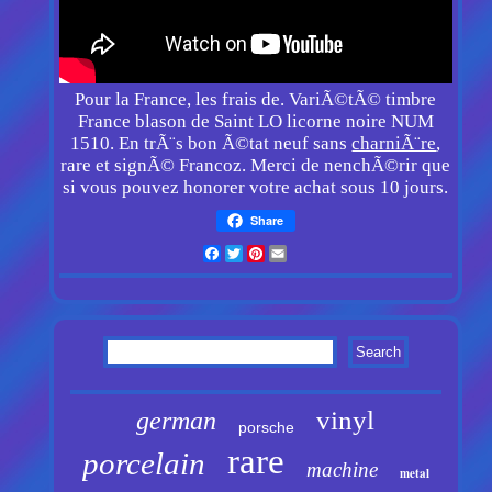
Pour la France, les frais de. VariÃ©tÃ© timbre
France blason de Saint LO licorne noire NUM
1510. En trÃ¨s bon Ã©tat neuf sans
charniÃ¨re
,
rare et signÃ© Francoz. Merci de nenchÃ©rir que
si vous pouvez honorer votre achat sous 10 jours.
Share
Facebook
Twitter
Pinterest
Email
vinyl
german
porsche
rare
porcelain
machine
metal