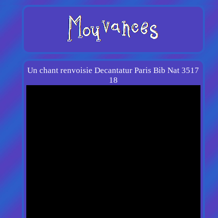
Un chant renvoisie Decantatur Paris Bib Nat 3517
18